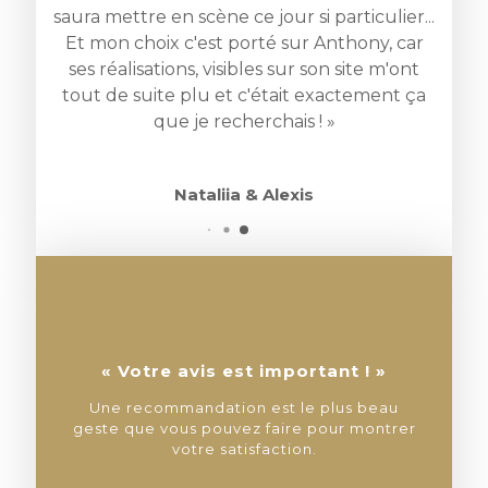
saura mettre en scène ce jour si particulier...
e
Et mon choix c'est porté sur Anthony, car
d
ses réalisations, visibles sur son site m'ont
tout de suite plu et c'était exactement ça
que je recherchais ! »
Nataliia & Alexis
« Votre avis est important ! »
Une recommandation est le plus beau
geste que vous pouvez faire pour montrer
votre satisfaction.