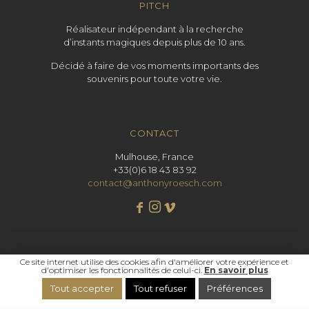
PITCH
Réalisateur indépendant à la recherche
d’instants magiques depuis plus de 10 ans.
Décidé à faire de vos moments importants des
souvenirs pour toute votre vie.
CONTACT
Mulhouse, France
+33(0)6 18 43 83 92
contact@anthonyroesch.com
Ce site internet utilise des cookies afin d'améliorer votre expérience et
d'optimiser les fonctionnalités de celui-ci.
En savoir plus
Tout accepter
Tout refuser
Préférences